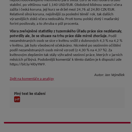
nejobchodovanějšího měnového páru světa. Euro se vůči dolaru drželo
stabilní, po většinou nad 1,140 USD/EUR. Obdobně klidnou seanci včera
zažila i česká koruna, její kurz se držel mezi 24,76 až 24,80 CZK/EUR.
Relativně silná koruna, nejsilnější za poslední téměř rok, tak dalších
výraznějších zisků včera nedosáhla. Proti tomu polský zlotý i maďarský
forint posilovaly, a to zhruba o půl procenta.
Včera zveřejněné statistiky z tuzemského Úřadu práce sice nezklamaly,
potvrdily ale, že se situace na trhu práce dále mírně zhoršuje.
Podíl
nezaměstnaných osob se sice v květnu snížil z dubnových 4,3 % na 4,2 %
v květnu, jak bylo všeobecně očekáváno. Nicméně po sezónním očištění
podíl nezaměstnaných osob mírně vzrostl (z 4,30 % na 4,37 %). Za
květnovým zlepšením tak stály výhradně sezónní práce, kterých v jarních
měsících přibývá. Podobnější komentář k těmto datům je k dispozici zde
https://bit.ly/4l0yYW9.
Autor:
Jan Vejmělek
Zpět na komentáře a analýzy
Plný text ke stažení