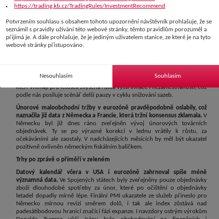
https://trading.kb.cz/TradingRules/InvestmentRecommend
Zápis z posledního zasedání Fedu ukáže na obavy z inflace
Potvrzením souhlasu s obsahem tohoto upozornění návštěvník prohlašuje, že se
Ve Spojených státech bude zveřejněn zápis z posledního zasedání Fedu.
seznámil s pravidly užívání této webové stránky, těmto pravidlům porozuměl a
Ten na něm ponechal pásmo pro klíčovou sazbu beze změny na 3,50-3,75
přijímá je. A dále prohlašuje, že je jediným uživatelem stanice, ze které je na tyto
%. Zásadních změn nedoznala ani nová prognóza. Mediánový výhled „dot-
webové stránky přistupováno.
plotu“ stejně jako v prosinci indikoval po jednom snížení sazeb pro letošní
i příští rok. Současné otřesy na trhu s ropou zatím Fed nevnímá jako
dlouhodobé a příliš k nim nepřihlíží. Většina komunikace nicméně i tak
ukázala na obavy americké centrální banky z přetrvávající inflace, zejména
Nesouhlasím
Souhlasím
v oblasti nebytových služeb. Současně přitom vzrostl počet členů FOMC,
kteří vnímají pro letošek zvýšená rizika vyšší inflace i nezaměstnanosti, což
podle nás posiluje scénář delší pauzy v cyklu snižování sazeb.
Únorové maloobchodní tržby v eurozóně pravděpodobně oslabily, což
naznačila již data z Německa a Francie, která tržní konsensus zklamala.
V
Německu byl již dnes ráno zveřejněn vývoj únorových továrních
objednávek. Ty se po výrazné korekci v lednu vrátily k růstu, za
očekáváními ale zaostaly. V nadcházejících měsících by měl být ukazatel
pozitivně ovlivněn německým fiskálním balíčkem.
Trhy po zprávě o příměří v zeleném
Datový kalendář včera v USA i eurozóně zahrnoval spíše méně
významná data.
Ve Spojených státech byly zveřejněny pouze objednávky
zboží dlouhodobé spotřeby za únor, které po očištění o objednávky
letadel dopadly mírně lépe. Finální PMI ukazatele ze služeb přineslo pro
Německo mírnou revizi směrem dolů, i tak ale index zůstává nad
padesátibodovou hranicí značící fázi expanze. I navzdory ostrým výrokům