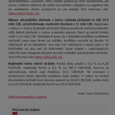
Spotřebitelskou poptávku letos nadále podporují silné fundamenty, její
vývoj v dalších měsících ale může více kolísat s ohledem na negativní šok
do sentimentu vlivem zvyšujících se cen energií. Více informací zde:
https://bit.ly/Trzby_03
.
Bilance zahraničního obchodu v únoru vykázala přebytek ve výši 19,3
mld. CZK, což představuje meziroční zhoršení o 11 mld. CZK.
Stejně jako
v lednu i v únoru přebytek obchodní bilance pozitivně ovlivnil především
nižší deficit obchodu s ropou a zemním plynem, který se oproti loňsku
snížil o 3,3 mld. CZK. Vzhledem k tomu, že v důsledku konfliktu na Blízkém
východě cena ropy Brent od začátku konfliktu vzrostla ze zhruba 70
USD/barel až na aktuálních více než 110 USD/barel a zemní plyn z 30
EUR/MWh na více než 50 EUR/MWh, bude zřejmě v nadcházejících
měsících tato kategorie zdrojem horších výsledků zahraničního obchodu.
Více informací zde:
https://bit.ly/ZO_03
.
Regionální měny mírně ztrácely.
Polský zlotý oslabil o 0,2 % na 4,28
PLN/EUR, maďarský forint o 0,1 % na 381,7 HUF/EUR. Koruna se
obchodovala mírně nad hladinou 24,5 CZK/EUR. Ve srovnání s
předchozím dnem skončila prakticky beze změny. V reakci na možné
dvoutýdenní příměří kurz koruny zpevnil na 24,40 CZK/EUR, polský zlotý
na 4,25 PLN/EUR, maďarský forint na 376,4 HUF/EUR.
Autor:
Jana Steckerová
Zpět na komentáře a analýzy
Plný text ke stažení