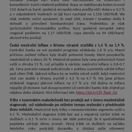
Donalda Trampa vůči Iránu bylo obchodování na finančních i
komoditních trzích relativně poklidné. Ropa se stabilizovala kolem úrovně
110 dolarů za barel, společná evropská měna posílila vůči dolaru o 0,2 %
a v odpoledních hodinách se její kurz nacházel na 1,156 USD/EUR. Vše
však změnilo noční oznámení, že mezi USA, Iránem i Izraelem došlo k
dohodě o přerušení bombardování Iránu. Podmínkou je však
zprůchodnění Hormuzského průlivu. Kurz společné evropské měny
reagoval posílením na 1,17 USD/EUR, ropa zlevnila na 94 USD/barel,
akciové trhy posilují.
Česká meziroční inflace v březnu výrazně zrychlila z 1,4 % na 1,9 %.
Centrální banka ve své poslední prognóze očekávala 1,6 % y/y. Hlavní
příčinou zvýšení inflace byly dražší pohonné hmoty, které povyskočily
meziměsíčně o skoro 20 %. Meziročně potom byly ceny pohonných hmot
vyšší o zhruba 13 %, což přispělo k nárůstu meziroční inflace o 0,6-0,7
pb. Ceny potravin naopak pokračovaly v poklesu a pomohly udržet inflaci
pod cílem ČNB. Jádrová inflace by se mohla mírně zvýšit, když meziroční
růst cen služeb v březnu zrychlil z 4,5 % na 4,7 %. My jsme přitom
očekávali stagnaci jádrové inflace na 2,7 % y/y. Od dubna se inflace
nejspíše již dostane nad dvouprocentní cíl centrální banky, kde zřejmě po
nějakou dobu zůstane. Více informací zde:
https://bit.ly/CPI_flash_03
.
Tržby v tuzemském maloobchodě bez prodejů aut v únoru meziměsíčně
stagnovaly, což následovalo po svižném tempu zvyšování v předchozích
dvou měsících.
Meziročně byly tržby v nemotoristickém segmentu vyšší o
4,1 %. Meziměsíční stagnace tržeb bez aut a nepatrný nárůst tržeb ve
službách o 0,1 % m/m v únoru ale stále potvrzují, že si spotřebitelská
poptávka udržuje silnou úroveň. Vývoj tržeb ve službách na začátku
letošního roku postrádá dynamiku a zůstává spíše utlumený.