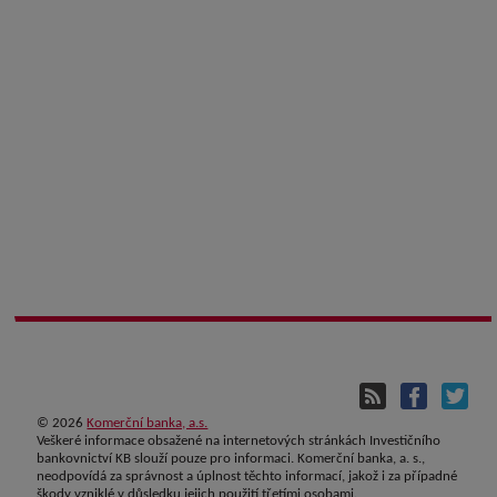
©
2026
Komerční banka, a.s.
Veškeré informace obsažené na internetových stránkách Investičního
bankovnictví KB slouží pouze pro informaci. Komerční banka, a. s.,
neodpovídá za správnost a úplnost těchto informací, jakož i za případné
škody vzniklé v důsledku jejich použití třetími osobami.