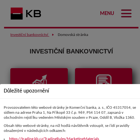
MENU
Investiční bankovnictví
Domovská stránka
INVESTIČNÍ BANKOVNICTVÍ
Důležité upozornění
Tržní data
Komentáře a
analýzy
Provozovatelem této webové stránky je Komerční banka, a. s., IČO 45317054, se
sídlem na adrese Praha 1, Na Příkopě 33 č.p. 969, PS4 114 07, zapsaná v
obchodním rejstříku vedeném Městským soudem v Praze, Oddíl B, Vložka 1360.
Obsah této webové stránky, na níž hodlá návštěvník vstoupit, se řídí pravidly
obsaženými v následujících odkazech:
https://trading.kb.cz/TradingRules/MarketingMaterials