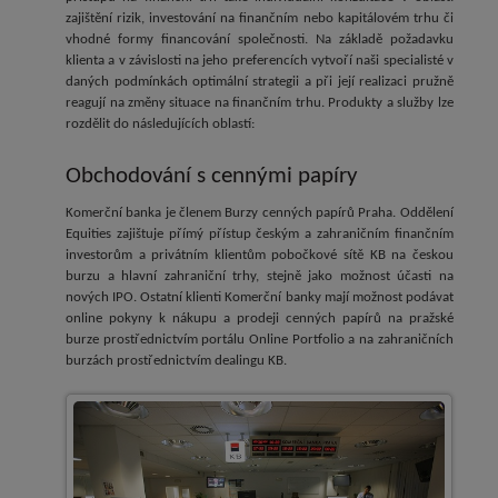
zajištění rizik, investování na finančním nebo kapitálovém trhu či
vhodné formy financování společnosti. Na základě požadavku
klienta a v závislosti na jeho preferencích vytvoří naši specialisté v
daných podmínkách optimální strategii a při její realizaci pružně
reagují na změny situace na finančním trhu. Produkty a služby lze
rozdělit do následujících oblastí:
Obchodování s cennými papíry
Komerční banka je členem Burzy cenných papírů Praha. Oddělení
Equities zajištuje přímý přístup českým a zahraničním finančním
investorům a privátním klientům pobočkové sítě KB na českou
burzu a hlavní zahraniční trhy, stejně jako možnost účasti na
nových IPO. Ostatní klienti Komerční banky mají možnost podávat
online pokyny k nákupu a prodeji cenných papírů na pražské
burze prostřednictvím portálu Online Portfolio a na zahraničních
burzách prostřednictvím dealingu KB.