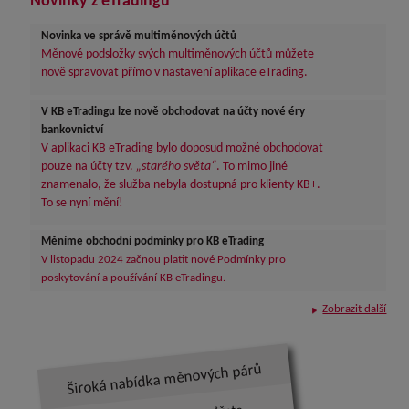
Novinky z eTradingu
Novinka ve správě multiměnových účtů
Měnové podsložky svých multiměnových účtů můžete
nově spravovat přímo v nastavení aplikace eTrading.
V KB eTradingu lze nově obchodovat na účty nové éry
bankovnictví
V aplikaci KB eTrading bylo doposud možné obchodovat
pouze na účty tzv.
„starého světa“
. To mimo jiné
znamenalo, že služba nebyla dostupná pro klienty KB+.
To se nyní mění!
Měníme obchodní podmínky pro KB eTrading
V listopadu 2024 začnou platit nové Podmínky pro
poskytování a používání KB eTradingu.
Zobrazit další
Široká nabídka měnových párů