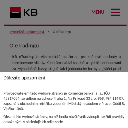
MENU
Investiční bankovnictví
O eTradingu
O eTradingu
KB eTrading
je elektronická platforma pro měnové obchody a
termínované vklady. Klientům nabízí snadné a rychlé obchodování
za zvýhodněné kurzy, stejně tak i jednoduché formy zajištění proti
kurzovému riziku. V současnosti nabízí tyto produkty:
Důležité upozornění
FX SPOT
- okamžitý nákup nebo prodej pro více než sto
Provozovatelem této webové stránky je Komerční banka, a. s., IČO
měnových párů
45317054, se sídlem na adrese Praha 1, Na Příkopě 33 č.p. 969, PS4 114 07,
FX FORWARD
a
FX SWAP
- jednoduché nástroje zajištění proti
zapsaná v obchodním rejstříku vedeném Městským soudem v Praze, Oddíl B,
kurzovému riziku
Vložka 1360.
Termínované vklady
- ukládání volných prostředků za
Obsah této webové stránky, na níž hodlá návštěvník vstoupit, se řídí pravidly
aktuální úrokové sazby
obsaženými v následujících odkazech:
Nákupní a prodejní pokyny
- realizace obchodů při dosažení