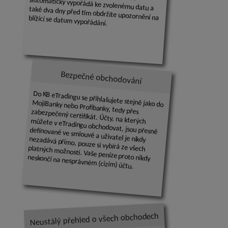
automaticky vypořádá ke zvolenému datu a také dva dny před tím obdržíte upozornění na blížící se datum vypořádání.
Bezpečné obchodování
Do KB eTradingu se přihlašujete stejně jako do
MojíBanky nebo Profibanky, tedy přes zabezpečený certifikát. Účty, na kterých můžete v eTradingu obchodovat, jsou přesně
definované ve smlouvě a uživatel je nikdy nezadává přímo, pouze si vybírá ze všech platných možností. Vaše peníze proto nikdy
neskončí na nesprávném (cizím) účtu.
Neustálý přehled o všech obchodech