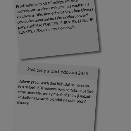
Prostřednictvím KB eTradingu můžete
obchodovat se všemi měnami, jež najdete na
kurzovním lístku Komerční banky, v kombinaci s
českou korunou anebo také s nekorunovými
páry, například EUR/GPB, EUR/USD, EUR/CHF,
EUR/JPY, USD/JPY a mnoho dalších.
Živé ceny a obchodování 24/5
Během pracovních dnů běží služba nonstop. Pro nejběžnější měnové páry se zobrazuje živá cena neustále, pro ty méně běžné si ji můžete kdykoliv nezávazně vyžádat na dobu jedné minuty.