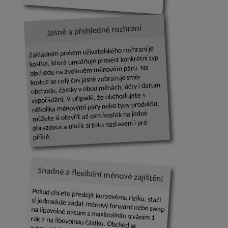
Jasné a přehledné rozhraní
Základním prvkem uživatelského rozhraní je
kostka, která umožňuje provést konkrétní typ
obchodu na zvoleném měnovém páru. Na
kostce se celý čas jasně zobrazuje směr
obchodu, částky v obou měnách, účty i datum
vypořádání. V případě, že obchodujete s
několika měnovými páry nebo typy produktu,
můžete si otevřít až osm kostek na jedné
obrazovce a uložit si toto nastavení i pro
příště.
Snadné a flexibilní měnové zajištění
Pokud chcete předejít kurzovému riziku, stačí si jednoduše zadat měnový forward nebo swap na libovolné datum s maximálním trváním 1 rok a na libovolnou částku. Obchod se