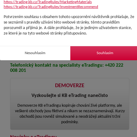
určité cenové hladiny
https://trading.kb.cz/TradingRules/MarketingMaterials
https://trading.kb.cz/TradingRules/InvestmentRecommend
Potvrzením souhlasu s obsahem tohoto upozornění návštěvník prohlašuje, že
se seznámil s pravidly užívání této webové stránky, těmto pravidlům
porozuměl a přijímá je. A dále prohlašuje, že je jediným uživatelem stanice,
Video návody
ze které je na tyto webové stránky přistupováno.
Přehledné a detailní návody na přihlášení do eTradingu a
uskutečnění prvního obchodu
Nesouhlasím
Souhlasím
Telefonický kontakt na specialisty eTradingu: +420 222
008 201
DEMOVERZE
Vyzkoušejte si KB eTrading nanečisto
Demoverze KB eTradingu kopíruje chování živé platformy, ale
veškeré obchody jsou fiktivní a nikam se nezaznamenávají. Kurzy
obchodů jsou rovněž simulované a neodrážejí aktuální tržní
podmínky.