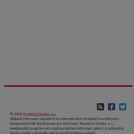
©
2026
Komerční banka, a.s.
Veškeré informace obsažené na internetových stránkách Investičního
bankovnictví KB slouží pouze pro informaci. Komerční banka, a. s.,
neodpovídá za správnost a úplnost těchto informací, jakož i za případné
škody vzniklé v důsledku jejich použití třetími osobami.