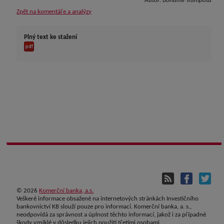
Autor:
Bohumil Trampota
Zpět na komentáře a analýzy
Plný text ke stažení
©
2026
Komerční banka, a.s.
Veškeré informace obsažené na internetových stránkách Investičního
bankovnictví KB slouží pouze pro informaci. Komerční banka, a. s.,
neodpovídá za správnost a úplnost těchto informací, jakož i za případné
škody vzniklé v důsledku jejich použití třetími osobami.