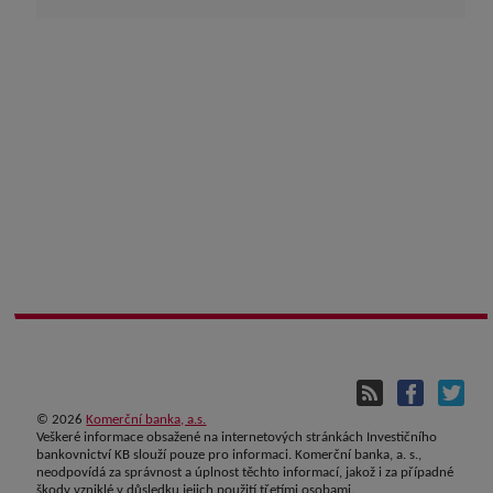
©
2026
Komerční banka, a.s.
Veškeré informace obsažené na internetových stránkách Investičního
bankovnictví KB slouží pouze pro informaci. Komerční banka, a. s.,
neodpovídá za správnost a úplnost těchto informací, jakož i za případné
škody vzniklé v důsledku jejich použití třetími osobami.