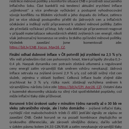
restrikce měnové politiky a komfortní situace ČNB v prostředí současného
inflačního šoku. Část bankéřů má tendenci aktuální zrychlení inflace
„výjimkovat“
a více preferuje vyčkávání a postupné vyhodnocování
vývoje konfliktu na Blízkém východě a jeho dopadu do inflace, zatímco
jiní se více obávají postupného přelití do jádrových cen a inflačních
očekávání a indikují vyšší připravenost k utažení měnové politiky. Zatím
ale převládá vyčkávací přístup, kdy rada deklaruje připravenost reagovat
v případě materializace sekundárních efektů zvýšených cen energií, nikoli
však jednoznačný konsenzus ve směru brzkého zpřísnění měnové politiky.
Výsledek zasedání jsme komentovali zde:
https://bit.ly/CNB_Focus_May26_CZ
.
Finální odhad dubnové inflace v ČR potvrdil její zrychlení na 2,5 % y/y.
Vliv měl především růst cen pohonných hmot, které přispěly zhruba 0,3–
0,4 pb. Naopak dynamika cen potravin zůstává utlumená a regulované
ceny energií zatím výraznější tlak směrem vzhůru nevykazují. Jádrová
inflace setrvala na zvýšené úrovni 2,9 % y/y, což odráží svižný růst cen
služeb, zejména v oblasti bydlení. Celková inflace bude zřejmě dále
zrychlovat ke 3 % y/y, rizika navíc zůstávají vychýlena směrem k
výraznějšímu nárůstu (více zde:
https://bit.ly/CPI_Apr26_CZ
). Ostatní data
z tuzemské ekonomiky ukázala na silný růst spotřebitelské poptávky, což
může inflační tlaky dále přiživovat.
Korunové tržní úrokové sazby v minulém týdnu narostly až o 30 bb ve
vleku zahraničního vývoje, ale i toho domácího
– zvýšené inflační tlaky,
rychlejší růst maloobchodních tržeb či dílčí jestřábí signály ze zápisu ze
zasedání ČNB. České koruně se na pozadí kombinace zlepšujícího se
úrokového diferenciálu, ale zároveň silnějšího dolaru, dařilo udržet
v úzkém pásmu kolem 24,33 CZK/EUR a zatím nevykazuje výraznější tlaky