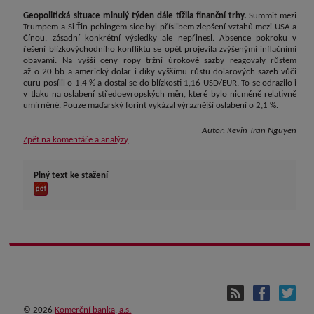
Geopolitická situace minulý týden dále tížila finanční trhy.
Summit mezi
Trumpem a Si Ťin-pchingem sice byl příslibem zlepšení vztahů mezi USA a
Čínou, zásadní konkrétní výsledky ale nepřinesl. Absence pokroku v
řešení blízkovýchodního konfliktu se opět projevila zvýšenými inflačními
obavami. Na vyšší ceny ropy tržní úrokové sazby reagovaly růstem
až o 20 bb a americký dolar i díky vyššímu růstu dolarových sazeb vůči
euru posílil o 1,4 % a dostal se do blízkosti 1,16 USD/EUR. To se odrazilo i
v tlaku na oslabení středoevropských měn, které bylo nicméně relativně
umírněné. Pouze maďarský forint vykázal výraznější oslabení o 2,1 %.
Autor:
Kevin Tran Nguyen
Zpět na komentáře a analýzy
Plný text ke stažení
©
2026
Komerční banka, a.s.