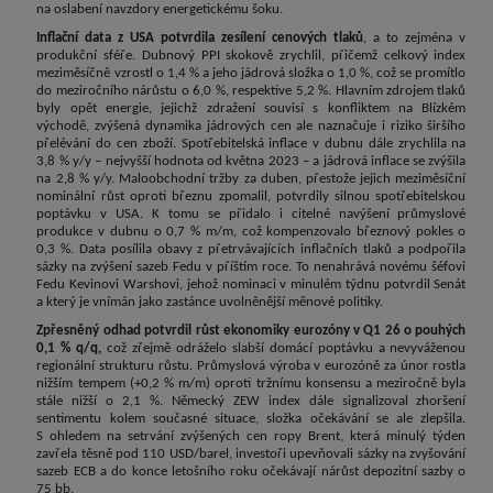
na oslabení navzdory energetickému šoku.
Inflační data z USA potvrdila zesílení cenových tlaků
, a to zejména v
produkční sféře. Dubnový PPI skokově zrychlil, přičemž celkový index
meziměsíčně vzrostl o 1,4 % a jeho jádrová složka o 1,0 %, což se promítlo
do meziročního nárůstu o 6,0 %, respektive 5,2 %. Hlavním zdrojem tlaků
byly opět energie, jejichž zdražení souvisí s konfliktem na Blízkém
východě, zvýšená dynamika jádrových cen ale naznačuje i riziko širšího
přelévání do cen zboží. Spotřebitelská inflace v dubnu dále zrychlila na
3,8 % y/y – nejvyšší hodnota od května 2023 – a jádrová inflace se zvýšila
na 2,8 % y/y. Maloobchodní tržby za duben, přestože jejich meziměsíční
nominální růst oproti březnu zpomalil, potvrdily silnou spotřebitelskou
poptávku v USA. K tomu se přidalo i citelné navýšení průmyslové
produkce v dubnu o 0,7 % m/m, což kompenzovalo březnový pokles o
0,3 %. Data posílila obavy z přetrvávajících inflačních tlaků a podpořila
sázky na zvýšení sazeb Fedu v příštím roce. To nenahrává novému šéfovi
Fedu Kevinovi Warshovi, jehož nominaci v minulém týdnu potvrdil Senát
a který je vnímán jako zastánce uvolněnější měnové politiky.
Zpřesněný odhad potvrdil růst ekonomiky eurozóny v Q1 26 o pouhých
0,1 % q/q,
což zřejmě odráželo slabší domácí poptávku a nevyváženou
regionální strukturu růstu. Průmyslová výroba v eurozóně za únor rostla
nižším tempem (+0,2 % m/m) oproti tržnímu konsensu a meziročně byla
stále nižší o 2,1 %. Německý ZEW index dále signalizoval zhoršení
sentimentu kolem současné situace, složka očekávání se ale zlepšila.
S ohledem na setrvání zvýšených cen ropy Brent, která minulý týden
zavřela těsně pod 110 USD/barel, investoři upevňovali sázky na zvyšování
sazeb ECB a do konce letošního roku očekávají nárůst depozitní sazby o
75 bb.