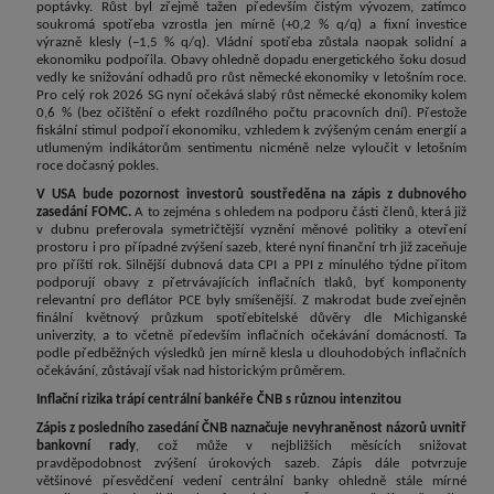
poptávky. Růst byl zřejmě tažen především čistým vývozem, zatímco
soukromá spotřeba vzrostla jen mírně (+0,2 % q/q) a fixní investice
výrazně klesly (−1,5 % q/q). Vládní spotřeba zůstala naopak solidní a
ekonomiku podpořila. Obavy ohledně dopadu energetického šoku dosud
vedly ke snižování odhadů pro růst německé ekonomiky v letošním roce.
Pro celý rok 2026 SG nyní očekává slabý růst německé ekonomiky kolem
0,6 % (bez očištění o efekt rozdílného počtu pracovních dní). Přestože
fiskální stimul podpoří ekonomiku, vzhledem k zvýšeným cenám energií a
utlumeným indikátorům sentimentu nicméně nelze vyloučit v letošním
roce dočasný pokles.
V USA bude pozornost investorů soustředěna na zápis z dubnového
zasedání FOMC.
A to zejména s ohledem na podporu části členů, která již
v dubnu preferovala symetričtější vyznění měnové politiky a otevření
prostoru i pro případné zvýšení sazeb, které nyní finanční trh již zaceňuje
pro příští rok. Silnější dubnová data CPI a PPI z minulého týdne přitom
podporují obavy z přetrvávajících inflačních tlaků, byť komponenty
relevantní pro deflátor PCE byly smíšenější. Z makrodat bude zveřejněn
finální květnový průzkum spotřebitelské důvěry dle Michiganské
univerzity, a to včetně především inflačních očekávání domácností. Ta
podle předběžných výsledků jen mírně klesla u dlouhodobých inflačních
očekávání, zůstávají však nad historickým průměrem.
Inflační rizika trápí centrální bankéře ČNB s různou intenzitou
Zápis z posledního zasedání ČNB naznačuje nevyhraněnost názorů uvnitř
bankovní rady
, což může v nejbližších měsících snižovat
pravděpodobnost zvýšení úrokových sazeb. Zápis dále potvrzuje
většinové přesvědčení vedení centrální banky ohledně stále mírné