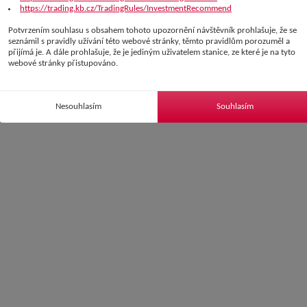
https://trading.kb.cz/TradingRules/InvestmentRecommend
Potvrzením souhlasu s obsahem tohoto upozornění návštěvník prohlašuje, že se
seznámil s pravidly užívání této webové stránky, těmto pravidlům porozuměl a
přijímá je. A dále prohlašuje, že je jediným uživatelem stanice, ze které je na tyto
webové stránky přistupováno.
Nesouhlasím
Souhlasím