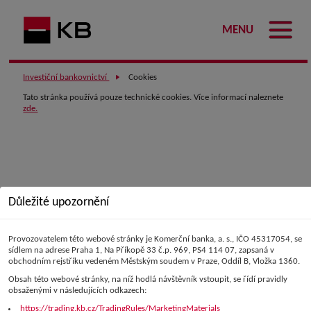
MENU
Investiční bankovnictví
Cookies
Tato stránka používá pouze technické cookies. Více informací naleznete
zde.
Důležité upozornění
Provozovatelem této webové stránky je Komerční banka, a. s., IČO 45317054, se
sídlem na adrese Praha 1, Na Příkopě 33 č.p. 969, PS4 114 07, zapsaná v
obchodním rejstříku vedeném Městským soudem v Praze, Oddíl B, Vložka 1360.
Obsah této webové stránky, na níž hodlá návštěvník vstoupit, se řídí pravidly
obsaženými v následujících odkazech:
https://trading.kb.cz/TradingRules/MarketingMaterials