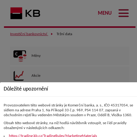
MENU
Investiční bankovnictví
Tržní data
Měny
Akcie
Důležité upozornění
Dluhopisy
Provozovatelem této webové stránky je Komerční banka, a. s., IČO 45317054, se
sídlem na adrese Praha 1, Na Příkopě 33 č.p. 969, PS4 114 07, zapsaná v
obchodním rejstříku vedeném Městským soudem v Praze, Oddíl B, Vložka 1360.
Komodity
Obsah této webové stránky, na níž hodlá návštěvník vstoupit, se řídí pravidly
obsaženými v následujících odkazech:
Úrokové sazby
https://trading.kb.cz/TradingRules/MarketingMaterials