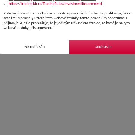
https://trading.kb.cz/TradingRules/InvestmentRecommend
Potvrzením souhlasu s obsahem tohoto upozornění návštěvník prohlašuje, že se
seznámil s pravidly užívání této webové stránky, těmto pravidlům porozuměl a
přijímá je. A dále prohlašuje, že je jediným uživatelem stanice, ze které je na tyto
webové stránky přistupováno.
Nesouhlasím
Souhlasím