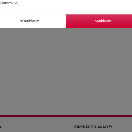
istupováno.
Nesouhlasím
Souhlasím
A
KOMENTÁŘE A ANALÝZY