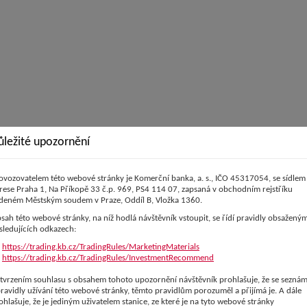
ůležité upozornění
ovozovatelem této webové stránky je Komerční banka, a. s., IČO 45317054, se sídlem
rese Praha 1, Na Příkopě 33 č.p. 969, PS4 114 07, zapsaná v obchodním rejstříku
deném Městským soudem v Praze, Oddíl B, Vložka 1360.
sah této webové stránky, na níž hodlá návštěvník vstoupit, se řídí pravidly obsaženým
sledujících odkazech:
https://trading.kb.cz/TradingRules/MarketingMaterials
https://trading.kb.cz/TradingRules/InvestmentRecommend
tvrzením souhlasu s obsahem tohoto upozornění návštěvník prohlašuje, že se seznám
pravidly užívání této webové stránky, těmto pravidlům porozuměl a přijímá je. A dále
ohlašuje, že je jediným uživatelem stanice, ze které je na tyto webové stránky