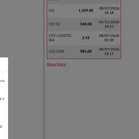
08/07/2026
CEZ
1,369.00
16:18
05/11/2020
CEZ OZ
340.00
16:21
CITY LOGISTIC
08/07/2026
2.52
IAA
02:30
08/07/2026
CZG CESK
985.00
16:15
Show More
 na
i v
il