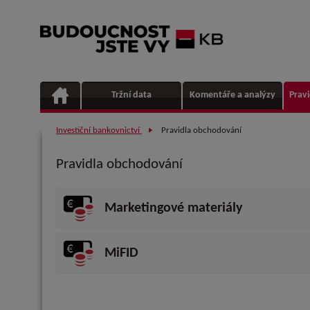
Tržní data
Komentáře a analýzy
Prav
Investiční bankovnictví
Pravidla obchodování
Pravidla obchodování
Marketingové materiály
MiFID