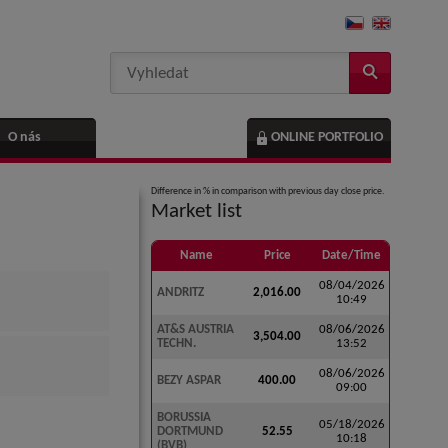
O nás
ONLINE PORTFOLIO
Difference in % in comparison with previous day close price.
Market list
Name
Price
Date/Time
08/04/2026
ANDRITZ
2,016.00
10:49
AT&S AUSTRIA
08/06/2026
3,504.00
TECHN.
13:52
08/06/2026
BEZY ASPAR
400.00
09:00
BORUSSIA
05/18/2026
DORTMUND
52.55
10:18
(BVB)