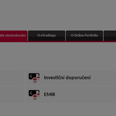
idla obchodování
O eTradingu
O Online Portfoliu
Investiční doporučení
EMIR