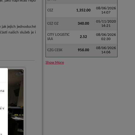
e, jako například repo
08/06/2026
CEZ
1,352.00
14:07
05/11/2020
CEZ OZ
340.00
16:21
 jak jejich jednoduché
stí našich služeb je i
CITY LOGISTIC
08/06/2026
2.52
IAA
02:30
08/06/2026
CZG CESK
956.00
14:06
Show More
 na
i v