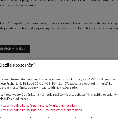
 nebo směnečné programy, nabízíme vybraným skupinám klientů i méně časté nástroj
tičním portfoliem klienta.
lientům zajistit zejména měnová, úroková a komoditní tržní rizika. Nabídka zahrnuje
ategie, které mohou být připraveny na míru dle potřeb každého klienta. Běžnou součá
strategický výzkum
ůležité upozornění
tupu na finanční
ování na finančním
ovozovatelem této webové stránky je Komerční banka, a. s., IČO 45317054, se sídlem
sti. Na základě
rese Praha 1, Na Příkopě 33 č.p. 969, PS4 114 07, zapsaná v obchodním rejstříku
aši specialisté v
deném Městským soudem v Praze, Oddíl B, Vložka 1360.
ružně reagují na
sah této webové stránky, na níž hodlá návštěvník vstoupit, se řídí pravidly obsaženým
 do následujících
sledujících odkazech:
https://trading.kb.cz/TradingRules/MarketingMaterials
https://trading.kb.cz/TradingRules/InvestmentRecommend