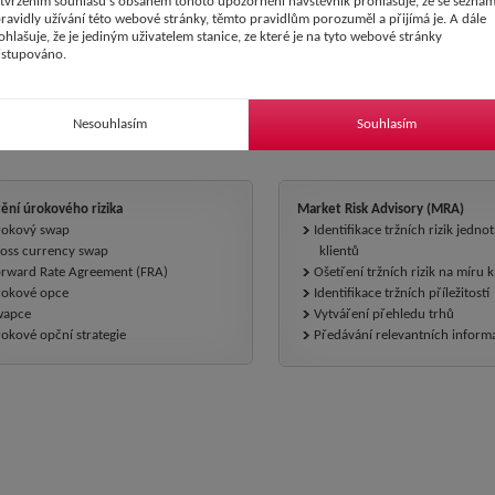
tvrzením souhlasu s obsahem tohoto upozornění návštěvník prohlašuje, že se seznám
pravidly užívání této webové stránky, těmto pravidlům porozuměl a přijímá je. A dále
dělení Equities
ohlašuje, že je jediným uživatelem stanice, ze které je na tyto webové stránky
orům a privátním
istupováno.
trhy, stejně jako
ky mají možnost
a pražské burze
Nesouhlasím
Souhlasím
ičních burzách
tění úrokového rizika
Market Risk Advisory (MRA)
okový swap
Identifikace tržních rizik jedno
oss currency swap
klientů
rward Rate Agreement (FRA)
Ošetření tržních rizik na míru k
okové opce
Identifikace tržních příležitostí
wapce
Vytváření přehledu trhů
okové opční strategie
Předávání relevantních informa