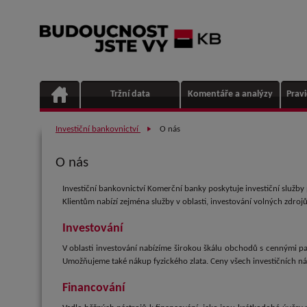
Tržní data
Komentáře a analýzy
Prav
Investiční bankovnictví
O nás
O nás
Investiční bankovnictví Komerční banky poskytuje investiční služb
Klientům nabízí zejména služby v oblasti, investování volných zdrojů, 
Investování
V oblasti investování nabízíme širokou škálu obchodů s cennými pap
Umožňujeme také nákup fyzického zlata. Ceny všech investičních ná
Financování