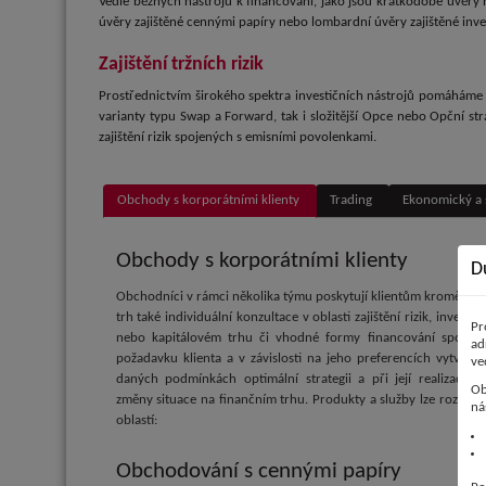
Vedle běžných nástrojů k financování, jako jsou krátkodobé úvěry
úvěry zajištěné cennými papíry nebo lombardní úvěry zajištěné inves
Zajištění tržních rizik
Prostřednictvím širokého spektra investičních nástrojů pomáháme k
varianty typu Swap a Forward, tak i složitější Opce nebo Opční str
zajištění rizik spojených s emisními povolenkami.
Obchody s korporátními klienty
Trading
Ekonomický a 
Obchody s korporátními klienty
D
Obchodníci v rámci několika týmu poskytují klientům kromě přís
trh také individuální konzultace v oblasti zajištění rizik, invest
Pr
nebo kapitálovém trhu či vhodné formy financování společno
ad
požadavku klienta a v závislosti na jeho preferencích vytvoří n
ve
daných podmínkách optimální strategii a při její realizaci p
Ob
změny situace na finančním trhu. Produkty a služby lze rozdělit
ná
oblastí:
Obchodování s cennými papíry