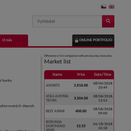
O nás
ONLINE PORTFOLIO
Difference in % in comparison with previous day close price.
Market list
Name
Price
Date/Time
í banky.
08/04/2026
ANDRITZ
2,016.00
10:49
AT&S AUSTRIA
08/06/2026
3,504.00
TECHN.
13:52
rukturovaných depozit.
08/06/2026
BEZY ASPAR
400.00
09:00
BORUSSIA
05/18/2026
DORTMUND
52.55
10:18
(BVB)