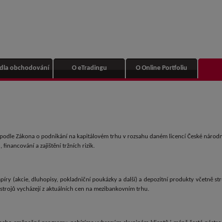
idla obchodování
O eTradingu
O Online Portfoliu
y podle Zákona o podnikání na kapitálovém trhu v rozsahu daném licencí České národn
financování a zajištění tržních rizik.
íry (akcie, dluhopisy, pokladniční poukázky a další) a depozitní produkty včetně st
strojů vycházejí z aktuálních cen na mezibankovním trhu.