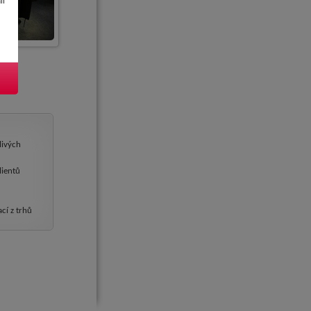
il
tlivých
lientů
cí z trhů