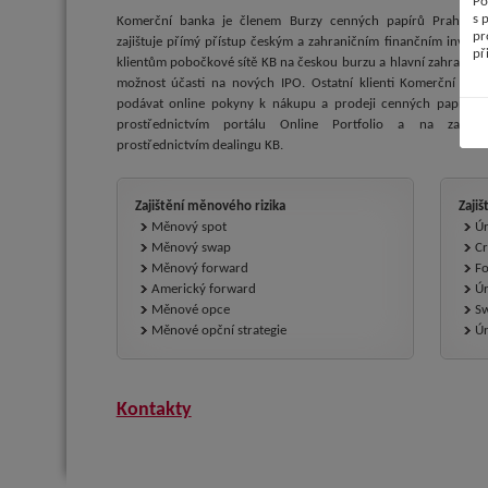
Po
s 
Komerční banka je členem Burzy cenných papírů Praha. Od
pr
zajištuje přímý přístup českým a zahraničním finančním invest
př
klientům pobočkové sítě KB na českou burzu a hlavní zahraniční 
možnost účasti na nových IPO. Ostatní klienti Komerční ban
podávat online pokyny k nákupu a prodeji cenných papírů n
prostřednictvím portálu Online Portfolio a na zahran
prostřednictvím dealingu KB.
Zajištění měnového rizika
Zajiš
Měnový spot
Úr
Měnový swap
Cr
Měnový forward
Fo
Americký forward
Úr
Měnové opce
S
Měnové opční strategie
Úr
Kontakty