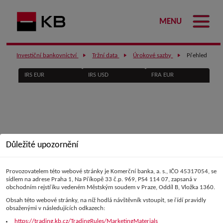
MENU
Investiční bankovnictví
Tržní data
Úrokové sazby
Přehled
IRS EUR
IRS USD
FRA EUR
Důležité upozornění
Provozovatelem této webové stránky je Komerční banka, a. s., IČO 45317054, se
sídlem na adrese Praha 1, Na Příkopě 33 č.p. 969, PS4 114 07, zapsaná v
obchodním rejstříku vedeném Městským soudem v Praze, Oddíl B, Vložka 1360.
Obsah této webové stránky, na níž hodlá návštěvník vstoupit, se řídí pravidly
obsaženými v následujících odkazech:
https://trading.kb.cz/TradingRules/MarketingMaterials