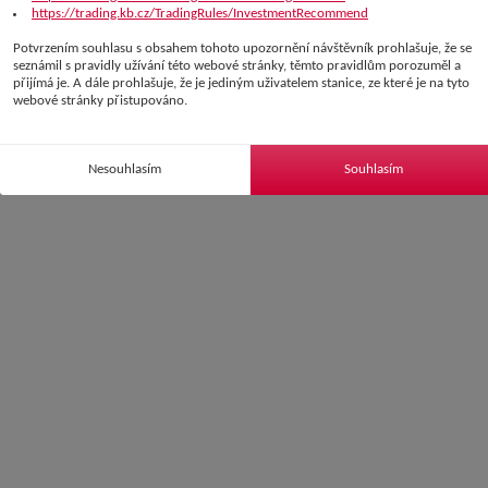
https://trading.kb.cz/TradingRules/InvestmentRecommend
Potvrzením souhlasu s obsahem tohoto upozornění návštěvník prohlašuje, že se
seznámil s pravidly užívání této webové stránky, těmto pravidlům porozuměl a
přijímá je. A dále prohlašuje, že je jediným uživatelem stanice, ze které je na tyto
webové stránky přistupováno.
Nesouhlasím
Souhlasím